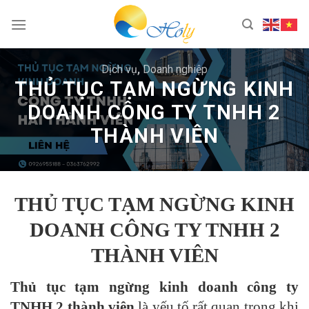
Skip
to
content
Dịch vụ
,
Doanh nghiệp
THỦ TỤC TẠM NGỪNG KINH
DOANH CÔNG TY TNHH 2
THÀNH VIÊN
THỦ TỤC TẠM NGỪNG KINH
DOANH CÔNG TY TNHH 2
THÀNH VIÊN
Thủ tục tạm ngừng kinh doanh công ty
TNHH 2 thành viên
là yếu tố rất quan trọng khi