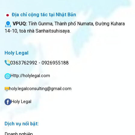
Địa chỉ cộng tác tại Nhật Bản
VPUQ:
Tỉnh Gunma, Thành phố Numata, Đường Kuhara
14-10, toà nhà Sanhaitsuhisaya.
Holy Legal
0363762992 - 0926955188
Http://holylegal.com
holy.legalconsulting@gmail.com
Holy Legal
Dịch vụ nổi bật:
Doanh nghiệp