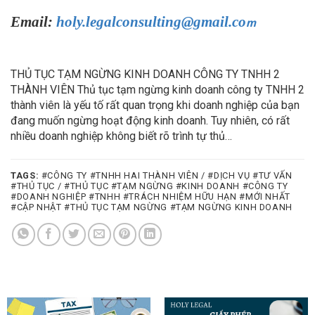
Email:
holy.legalconsulting@gmail.co
m
THỦ TỤC TẠM NGỪNG KINH DOANH CÔNG TY TNHH 2
THÀNH VIÊN Thủ tục tạm ngừng kinh doanh công ty TNHH 2
thành viên là yếu tố rất quan trọng khi doanh nghiệp của bạn
đang muốn ngừng hoạt động kinh doanh. Tuy nhiên, có rất
nhiều doanh nghiệp không biết rõ trình tự thủ…
TAGS:
#CÔNG TY #TNHH HAI THÀNH VIÊN / #DỊCH VỤ #TƯ VẤN
#THỦ TỤC / #THỦ TỤC #TẠM NGỪNG #KINH DOANH #CÔNG TY
#DOANH NGHIỆP #TNHH #TRÁCH NHIỆM HỮU HẠN #MỚI NHẤT
#CẬP NHẬT #THỦ TỤC TẠM NGỪNG #TẠM NGỪNG KINH DOANH