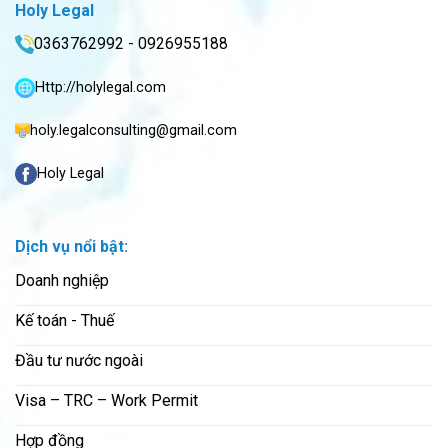
Holy Legal
0363762992 - 0926955188
Http://holylegal.com
holy.legalconsulting@gmail.com
Holy Legal
Dịch vụ nổi bật:
Doanh nghiệp
Kế toán - Thuế
Đầu tư nước ngoài
Visa – TRC – Work Permit
Hợp đồng