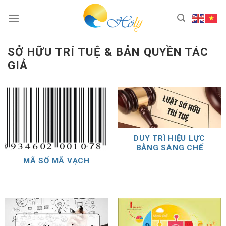
Skip
to
content
SỞ HỮU TRÍ TUỆ & BẢN QUYỀN TÁC
GIẢ
DUY TRÌ HIỆU LỰC
BẰNG SÁNG CHẾ
MÃ SỐ MÃ VẠCH