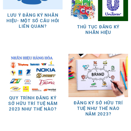
LƯU Ý ĐĂNG KÝ NHÃN
HIỆU- MỘT SỐ CÂU HỎI
LIÊN QUAN?
THỦ TỤC ĐĂNG KÝ
NHÃN HIỆU
QUY TRÌNH ĐĂNG KÝ
ĐĂNG KÝ SỞ HỮU TRÍ
SỞ HỮU TRÍ TUỆ NĂM
TUỆ NHƯ THẾ NÀO
2023 NHƯ THẾ NÀO?
NĂM 2023?