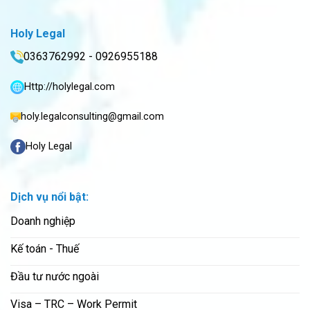
Holy Legal
0363762992 - 0926955188
Http://holylegal.com
holy.legalconsulting@gmail.com
Holy Legal
Dịch vụ nổi bật:
Doanh nghiệp
Kế toán - Thuế
Đầu tư nước ngoài
Visa – TRC – Work Permit