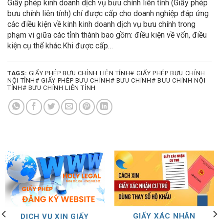
Giấy phép kinh doanh dịch vụ bưu chính liên tỉnh (Giấy phép
bưu chính liên tỉnh) chỉ được cấp cho doanh nghiệp đáp ứng
các điều kiện về kinh kinh doanh dịch vụ bưu chính trong
phạm vi giữa các tỉnh thành bao gồm: điều kiện về vốn, điều
kiện cụ thể khác.Khi được cấp…
TAGS:
GIẤY PHÉP BƯU CHÍNH LIÊN TỈNH# GIẤY PHÉP BƯU CHÍNH
NỘI TỈNH# GIẤY PHÉP BƯU CHÍNH# BƯU CHÍNH# BƯU CHÍNH NỘI
TỈNH# BƯU CHÍNH LIÊN TỈNH
GIẤY XÁC NHẬN
DỊCH VỤ XIN GIẤY