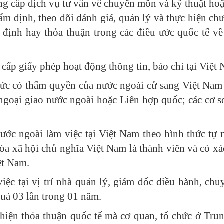
g cấp dịch vụ tư vấn về chuyên môn và kỹ thuật hoặ
ẩm định, theo dõi đánh giá, quản lý và thực hiện ch
 định hay thỏa thuận trong các điều ước quốc tế 
ấp giấy phép hoạt động thông tin, báo chí tại Việt 
ức có thẩm quyền của nước ngoài cử sang Việt Nam 
 ngoại giao nước ngoài hoặc Liên hợp quốc; các cơ sở
ước ngoài làm việc tại Việt Nam theo hình thức t
a xã hội chủ nghĩa Việt Nam là thành viên và có xá
ệt Nam.
ệc tại vị trí nhà quản lý, giám đốc điều hành, chuy
uá 03 lần trong 01 năm.
iện thỏa thuận quốc tế mà cơ quan, tổ chức ở Trun