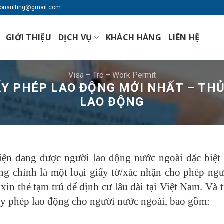
lconsulting@gmail.com
GIỚI THIỆU
DỊCH VỤ
KHÁCH HÀNG
LIÊN HỆ
Visa – Trc – Work Permit
Y PHÉP LAO ĐỘNG MỚI NHẤT – THỦ
LAO ĐỘNG
iện đang được người lao động nước ngoài đặc biệt 
ng chính là một loại giấy tờ/xác nhận cho phép ng
n thẻ tạm trú để định cư lâu dài tại Việt Nam. Và t
giấy phép lao động cho người nước ngoài, bao gồm: