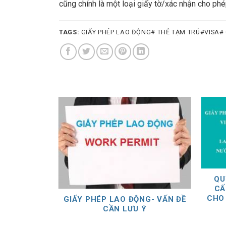
cũng chính là một loại giấy tờ/xác nhận cho ph
TAGS:
GIẤY PHÉP LAO ĐỘNG# THẺ TẠM TRÚ#VISA#
QU
CẤ
ƯỜI LAO
CHO
GIẤY PHÉP LAO ĐỘNG- VẤN ĐỀ
I- NHỮNG
CẦN LƯU Ý
AN TÂM