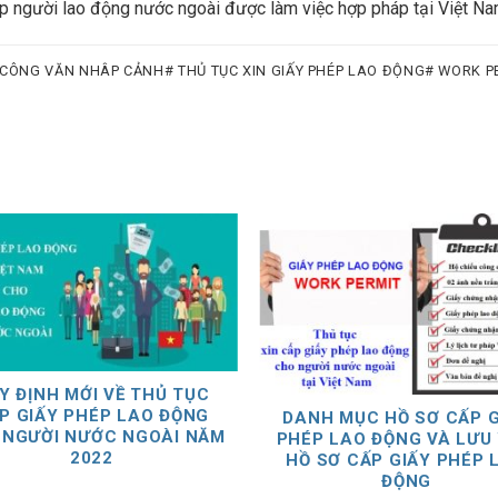
ép người lao động nước ngoài được làm việc hợp pháp tại Việt N
 CÔNG VĂN NHÂP CẢNH# THỦ TỤC XIN GIẤY PHÉP LAO ĐỘNG# WORK P
Y ĐỊNH MỚI VỀ THỦ TỤC
P GIẤY PHÉP LAO ĐỘNG
DANH MỤC HỒ SƠ CẤP G
 NGƯỜI NƯỚC NGOÀI NĂM
PHÉP LAO ĐỘNG VÀ LƯU 
2022
HỒ SƠ CẤP GIẤY PHÉP 
ĐỘNG