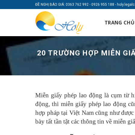
Skip
ĐỀ NGHỊ BÁO GIÁ: 0363 762 992 - 0926 955 188 - holy.lega
to
content
TRANG CHỦ
20 TRƯỜNG HỢP MIỄN GIẤ
Miễn giấy phép lao động là cụm từ h
động, thì miễn giấy phép lao động cũ
hợp pháp tại Việt Nam cũng như được xi
bày tất tần tật các thông tin về miễn 