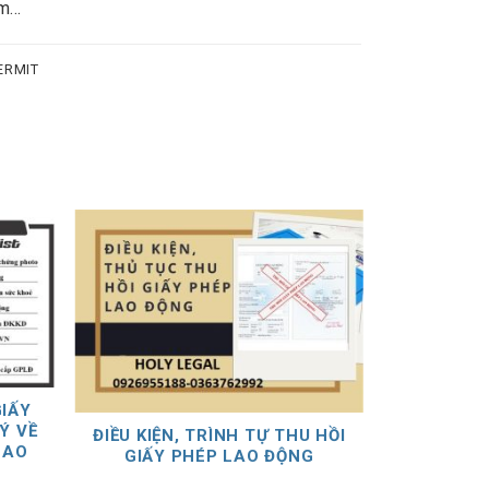
am…
ERMIT
IẤY
Ý VỀ
ĐIỀU KIỆN, TRÌNH TỰ THU HỒI
LAO
GIẤY PHÉP LAO ĐỘNG