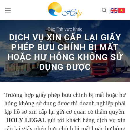
Skip
to
content
Các lĩnh vực khác
DỊCH VỤ XIN CẤP LẠI GIẤY
PHÉP BƯU CHÍNH BỊ MẤT
HOẶC HƯ HỎNG KHÔNG SỬ
DỤNG ĐƯỢC
Trường hợp giấy phép bưu chính bị mất hoặc hư
hỏng không sử dụng được thì doanh nghiệp phải
lập hồ sơ xin cấp lại gửi cơ quan có thẩm quyền.
HOLY LEGAL
gửi tới khách hàng dịch vụ xin
cấp lại giấy phép bưu chính bị mất hoặc hư hỏng