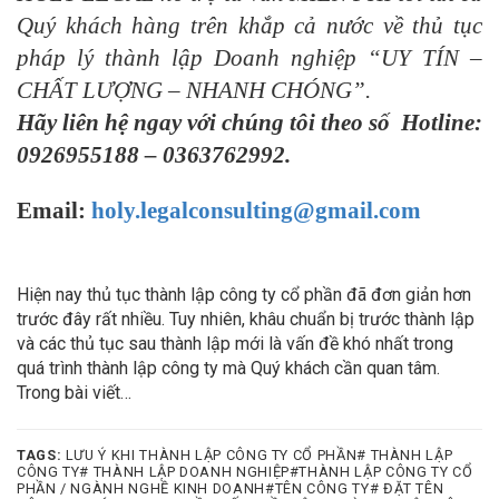
Quý khách hàng trên khắp cả nước về thủ tục
pháp lý
thành lập Doanh nghiệp
“UY TÍN –
CHẤT LƯỢNG – NHANH CHÓNG”.
Hãy liên hệ ngay với chúng tôi theo số
Hotline
:
0926955188
–
0363762992.
Email:
holy.legalconsulting@gmail.com
Hiện nay thủ tục thành lập công ty cổ phần đã đơn giản hơn
trước đây rất nhiều. Tuy nhiên, khâu chuẩn bị trước thành lập
và các thủ tục sau thành lập mới là vấn đề khó nhất trong
quá trình thành lập công ty mà Quý khách cần quan tâm.
Trong bài viết…
TAGS:
LƯU Ý KHI THÀNH LẬP CÔNG TY CỔ PHẦN# THÀNH LẬP
CÔNG TY# THÀNH LẬP DOANH NGHIỆP#THÀNH LẬP CÔNG TY CỔ
PHẦN / NGÀNH NGHỀ KINH DOANH#TÊN CÔNG TY# ĐẶT TÊN