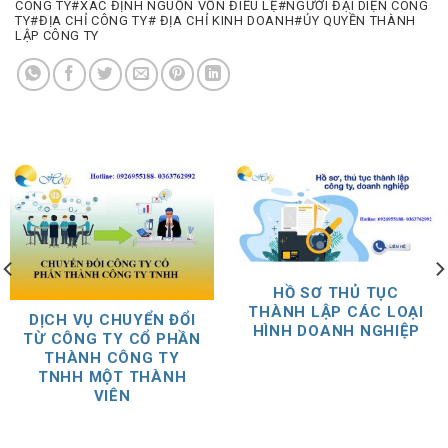
CÔNG TY#XÁC ĐỊNH NGUỒN VỐN ĐIỀU LỆ#NGƯỜI ĐẠI DIỆN CÔNG
TY#ĐỊA CHỈ CÔNG TY# ĐỊA CHỈ KINH DOANH#ỦY QUYỀN THÀNH
LẬP CÔNG TY
HỒ SƠ THỦ TỤC
THÀNH LẬP CÁC LOẠI
DỊCH VỤ CHUYỂN ĐỔI
HÌNH DOANH NGHIỆP
TỪ CÔNG TY CỔ PHẦN
THÀNH CÔNG TY
TNHH MỘT THÀNH
VIÊN