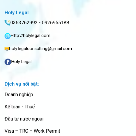
Holy Legal
0363762992 - 0926955188
Http://holylegal.com
holy.legalconsulting@gmail.com
Holy Legal
Dịch vụ nổi bật:
Doanh nghiệp
Kế toán - Thuế
Đầu tư nước ngoài
Visa – TRC – Work Permit