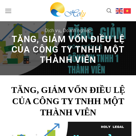
Skip
to
content
Dịch vụ
,
Doanh nghiệp
TĂNG, GIẢM VỐN ĐIỀU LỆ
CỦA CÔNG TY TNHH MỘT
THÀNH VIÊN
TĂNG, GIẢM VỐN ĐIỀU LỆ
CỦA CÔNG TY TNHH MỘT
THÀNH VIÊN