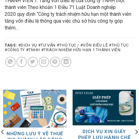
THÀNH VIÊN 1. Tăng vốn điều lệ của công ty TNHH một
thành viên Theo khoản 1 Điều 71 Luật Doanh nghiệp
2020 quy định “Công ty trách nhiệm hữu hạn một thành viên
tăng vốn điều lệ thông qua việc chủ sở hữu công ty góp
thêm…
TAGS:
#DỊCH VỤ #TƯ VẤN #THỦ TỤC / #VỐN ĐIỀU LỆ #THỦ TỤC
#CÔNG TY #TNHH #TRÁCH NHIỆM HỮU HẠN 1 THÀNH VIÊN
DỊCH VỤ XIN GIẤY
NHỮNG LƯU Ý VỀ THUẾ
PHÉP LƯU HÀNH CHẾ