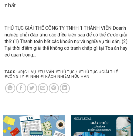
nhất.
THỦ TỤC GIẢI THỂ CÔNG TY TNHH 1 THÀNH VIÊN Doanh
nghiệp phải đáp ứng các điều kiện sau để có thể được giải
thể: (1) Thanh toán hết các khoản nợ và nghĩa vụ tài sản; (2)
Tại thời điểm giải thể không có tranh chấp gì tại Tòa án hay
cơ quan trọng…
TAGS:
#DỊCH VỤ #TƯ VẤN #THỦ TỤC / #THỦ TỤC #GIẢI THỂ
#CÔNG TY #TNHH #TRÁCH NHIỆM HỮU HẠN