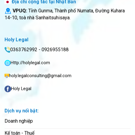
Địa chỉ cộng tác tại Nhật Bản
VPUQ:
Tỉnh Gunma, Thành phố Numata, Đường Kuhara
14-10, toà nhà Sanhaitsuhisaya.
Holy Legal
0363762992 - 0926955188
Http://holylegal.com
holy.legalconsulting@gmail.com
Holy Legal
Dịch vụ nổi bật:
Doanh nghiệp
Kế toán - Thuế