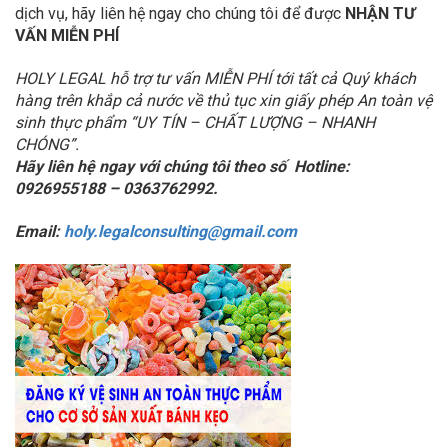
dịch vụ, hãy liên hệ ngay cho chúng tôi để được
NHẬN TƯ
VẤN MIỄN PHÍ
HOLY LEGAL hỗ trợ tư vấn MIỄN PHÍ tới tất cả Quý khách
hàng trên khắp cả nước về thủ tục xin giấy phép An toàn vệ
sinh thực phẩm
“UY TÍN – CHẤT LƯỢNG – NHANH
CHÓNG”.
Hãy liên hệ ngay với chúng tôi theo số
Hotline
:
0926955188
–
0363762992.
Email:
holy.legalconsulting@gmail.com