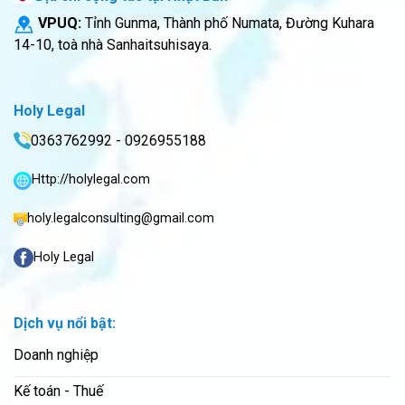
VPUQ:
Tỉnh Gunma, Thành phố Numata, Đường Kuhara
14-10, toà nhà Sanhaitsuhisaya.
Holy Legal
0363762992 - 0926955188
Http://holylegal.com
holy.legalconsulting@gmail.com
Holy Legal
Dịch vụ nổi bật:
Doanh nghiệp
Kế toán - Thuế