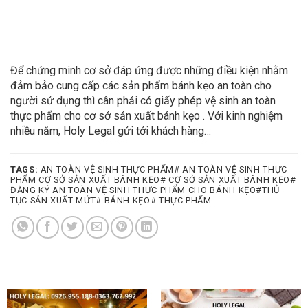
Để chứng minh cơ sở đáp ứng được những điều kiện nhằm
đảm bảo cung cấp các sản phẩm bánh kẹo an toàn cho
người sử dụng thì cân phải có giấy phép vệ sinh an toàn
thực phẩm cho cơ sở sản xuất bánh kẹo . Với kinh nghiệm
nhiều năm, Holy Legal gửi tới khách hàng…
TAGS:
AN TOÀN VỆ SINH THỰC PHẨM# AN TOÀN VỆ SINH THỰC
PHẨM CƠ SỞ SẢN XUẤT BÁNH KẸO# CƠ SỞ SẢN XUẤT BÁNH KẸO#
ĐĂNG KÝ AN TOÀN VỆ SINH THƯC PHẨM CHO BÁNH KẸO#THỦ
TỤC SẢN XUẤT MỨT# BÁNH KẸO# THỰC PHẨM