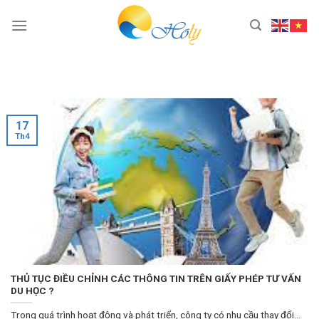
Skip
to
content
17
Th4
THỦ TỤC ĐIỀU CHỈNH CÁC THÔNG TIN TRÊN GIẤY PHÉP TƯ VẤN
DU HỌC ?
Trong quá trình hoạt động và phát triển, công ty có nhu cầu thay đổi...