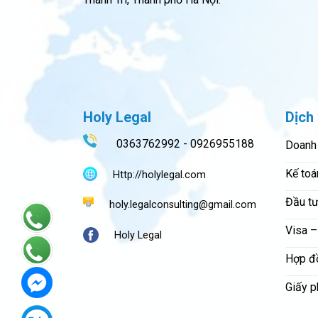
Holy Legal
Dịch 
0363762992 - 0926955188
Doanh
Kế toá
Http://holylegal.com
Đầu tư
holy.legalconsulting@gmail.com
Visa –
Holy Legal
Hợp đ
Giấy p