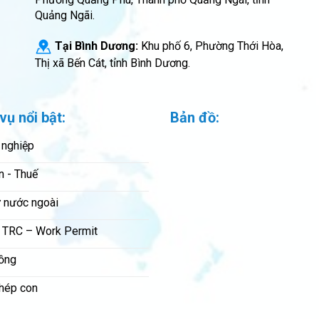
Quảng Ngãi.
Tại Bình Dương:
Khu phố 6, Phường Thới Hòa,
Thị xã Bến Cát, tỉnh Bình Dương.
vụ nổi bật:
Bản đồ:
 nghiệp
n - Thuế
 nước ngoài
 TRC – Work Permit
ồng
hép con