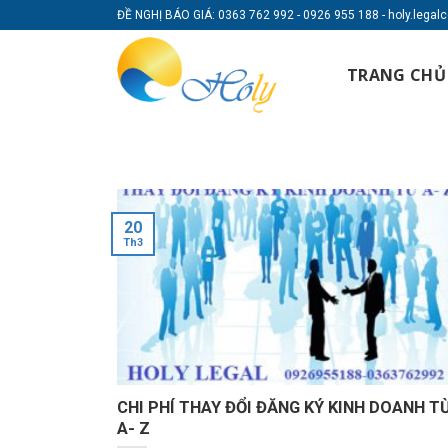
Skip
ĐỀ NGHỊ BÁO GIÁ: 0363 762 992 - 0926 955 188 - holy.lega
to
content
TRANG CHỦ
20
Th3
CHI PHÍ THAY ĐỔI ĐĂNG KÝ KINH DOANH T
A- Z