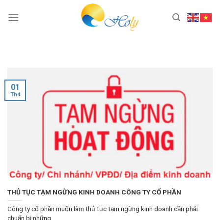
Skip
to
content
01
Th4
THỦ TỤC TẠM NGỪNG KINH DOANH CÔNG TY CỔ PHẦN
Công ty cổ phần muốn làm thủ tục tạm ngừng kinh doanh cần phải
chuẩn bị những...