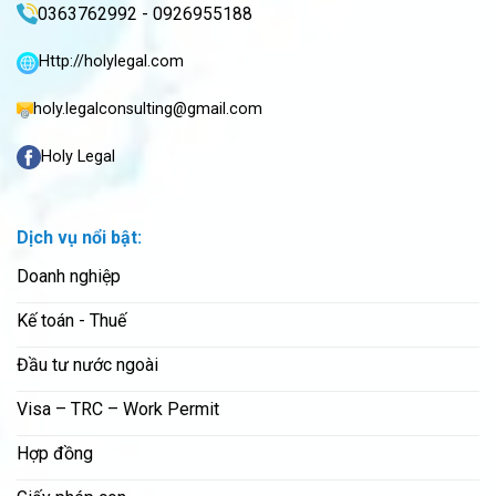
0363762992 - 0926955188
Http://holylegal.com
holy.legalconsulting@gmail.com
Holy Legal
Dịch vụ nổi bật:
Doanh nghiệp
Kế toán - Thuế
Đầu tư nước ngoài
Visa – TRC – Work Permit
Hợp đồng