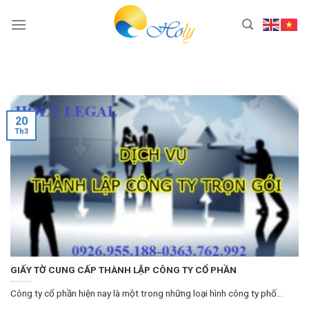
Skip
to
content
20
Th3
GIẤY TỜ CUNG CẤP THÀNH LẬP CÔNG TY CỔ PHẦN
Công ty cổ phần hiện nay là một trong những loại hình công ty phố...