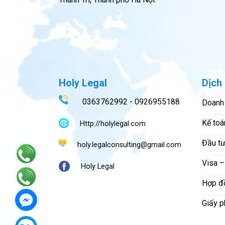
Holy Legal
Dịch 
0363762992 - 0926955188
Doanh
Kế toá
Http://holylegal.com
Đầu tư
holy.legalconsulting@gmail.com
Visa –
Holy Legal
Hợp đ
Giấy p