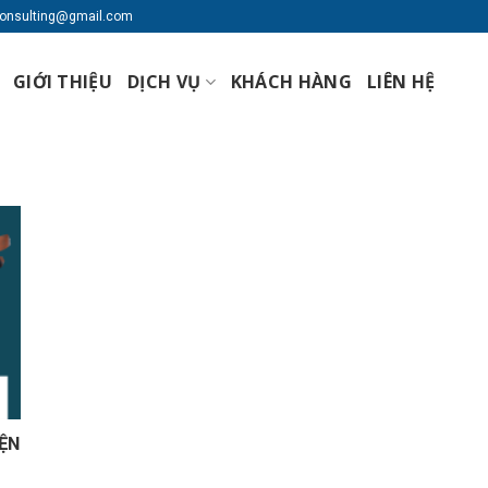
lconsulting@gmail.com
GIỚI THIỆU
DỊCH VỤ
KHÁCH HÀNG
LIÊN HỆ
IỆN