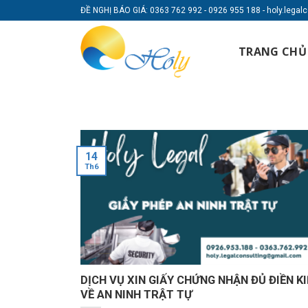
Skip
ĐỀ NGHỊ BÁO GIÁ: 0363 762 992 - 0926 955 188 - holy.lega
to
content
TRANG CHỦ
14
Th6
DỊCH VỤ XIN GIẤY CHỨNG NHẬN ĐỦ ĐIỀN K
VỀ AN NINH TRẬT TỰ