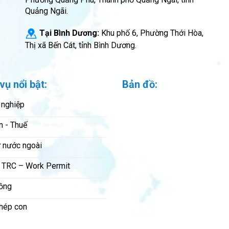
Quảng Ngãi.
Tại Bình Dương:
Khu phố 6, Phường Thới Hòa,
Thị xã Bến Cát, tỉnh Bình Dương.
vụ nổi bật:
Bản đồ:
 nghiệp
n - Thuế
 nước ngoài
 TRC – Work Permit
ồng
hép con